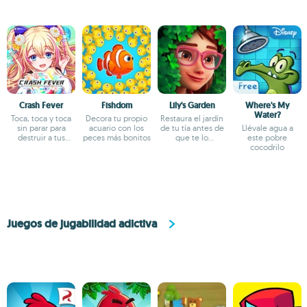
Crash Fever
Fishdom
Lily's Garden
Where's My
Water?
Toca, toca y toca
Decora tu propio
Restaura el jardín
sin parar para
acuario con los
de tu tía antes de
Llévale agua a
destruir a tus
peces más bonitos
que te lo
este pobre
enemigos
arrebaten de las
cocodrilo
manos
Juegos de jugabilidad adictiva