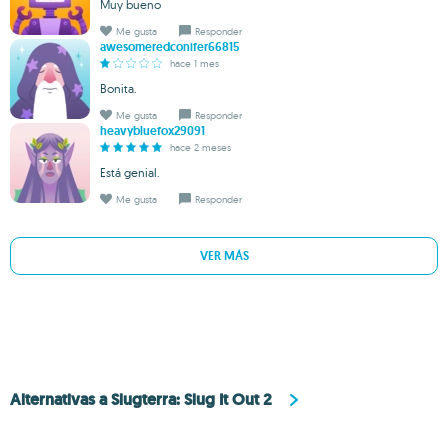
Muy bueno
Me gusta
Responder
awesomeredconifer66815
hace 1 mes
Bonita.
Me gusta
Responder
heavybluefox29091
hace 2 meses
Está genial.
Me gusta
Responder
VER MÁS
Alternativas a Slugterra: Slug It Out 2