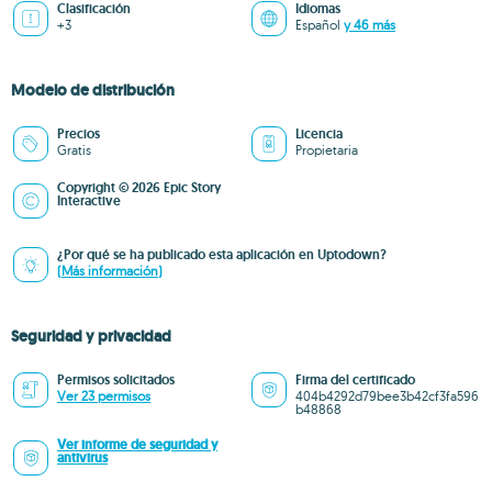
Clasificación
Idiomas
+3
Español
y 46 más
Modelo de distribución
Precios
Licencia
Gratis
Propietaria
Copyright © 2026 Epic Story
Interactive
¿Por qué se ha publicado esta aplicación en Uptodown?
(Más información)
Seguridad y privacidad
Permisos solicitados
Firma del certificado
Ver 23 permisos
404b4292d79bee3b42cf3fa596
b48868
Ver informe de seguridad y
antivirus