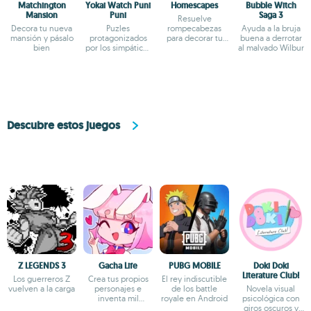
Matchington
Yokai Watch Puni
Homescapes
Bubble Witch
Mansion
Puni
Saga 3
Resuelve
Decora tu nueva
Puzles
rompecabezas
Ayuda a la bruja
mansión y pásalo
protagonizados
para decorar tu
buena a derrotar
bien
por los simpáticos
mansión
al malvado Wilbur
Yokai
Descubre estos juegos
Z LEGENDS 3
Gacha Life
PUBG MOBILE
Doki Doki
Literature Club!
Los guerreros Z
Crea tus propios
El rey indiscutible
vuelven a la carga
personajes e
de los battle
Novela visual
inventa mil
royale en Android
psicológica con
aventuras
giros oscuros y