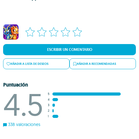
ESCRIBIR UN COMENTARIO
AÑADIR A LISTA DE DESEOS
AÑADIR A RECOMENDADAS
Puntuación
4.5
5
4
3
2
1
338 valoraciones