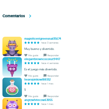
Comentarios
magnificentgreensnail35674
hace 3 semanas
Muy bueno y divertido.
Me gusta
Responder
elegantbrowncoconut9447
hace 4 semanas
Es el juego más divertido.
Me gusta
Responder
heavypinkowl88332
hace 1 mes
5
Me gusta
Responder
angrywhitecow63055
hace 1 mes