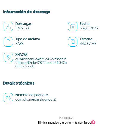
Información de descarga
Descargas
Fecha
1.369.173
5 ago. 2026
Tipo de archivo
Tamaño
XAPK
443.87 MB
SHA256
c054e6ba60d4639c4322f855516
96bce592cfa428221ae00960425
806cc535d8
Detalles técnicos
Nombre de paquete
com.dhxmedia.slugitout2
PUBLICIDAD
Elimina anuncios y mucho más con Turbo