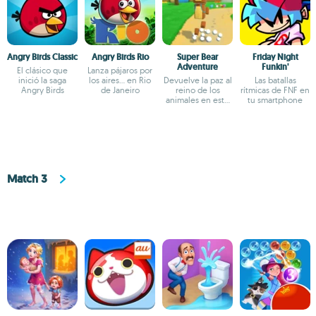
Angry Birds Classic
Angry Birds Rio
Super Bear
Friday Night
Adventure
Funkin'
El clásico que
Lanza pájaros por
inició la saga
los aires... en Rio
Devuelve la paz al
Las batallas
Angry Birds
de Janeiro
reino de los
rítmicas de FNF en
animales en este
tu smartphone
plataformas 3D
Match 3