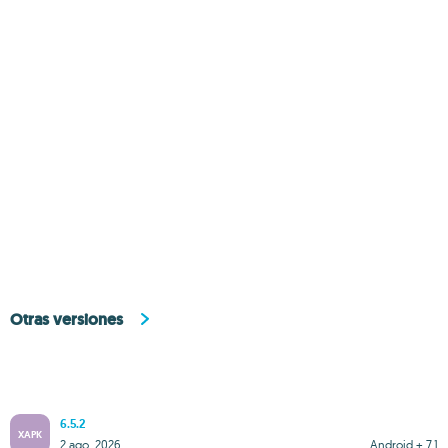
Otras versiones
6.5.2
XAPK
2 ago. 2026
Android + 7.1